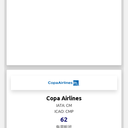
Copa Airlines
IATA: CM
ICAO: CMP
62
每周航班