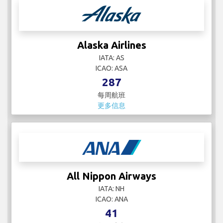
Alaska Airlines
IATA: AS
ICAO: ASA
287
每周航班
更多信息
All Nippon Airways
IATA: NH
ICAO: ANA
41