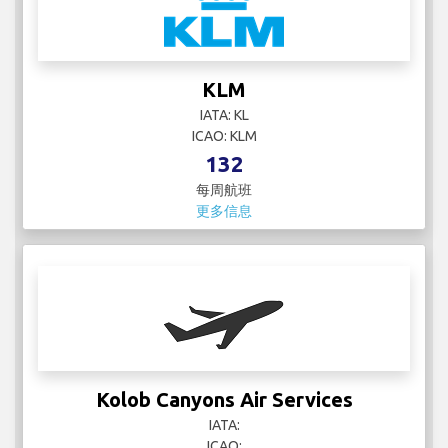
KLM
IATA: KL
ICAO: KLM
132
每周航班
更多信息
Kolob Canyons Air Services
IATA:
ICAO: