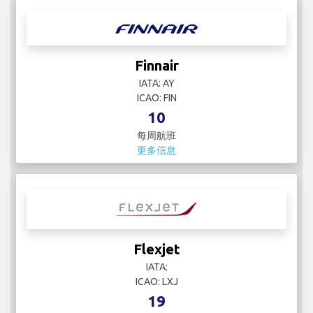
Finnair
IATA: AY
ICAO: FIN
10
每周航班
更多信息
Flexjet
IATA:
ICAO: LXJ
19