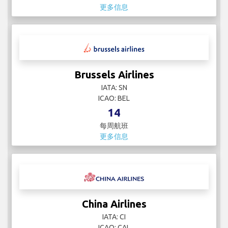
更多信息
Brussels Airlines
IATA: SN
ICAO: BEL
14
每周航班
更多信息
China Airlines
IATA: CI
ICAO: CAL