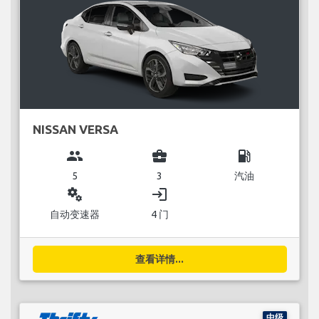
NISSAN VERSA
group
business_center
local_gas_station
5
3
汽油
miscellaneous_services
login
自动变速器
4 门
查看详情...
中级