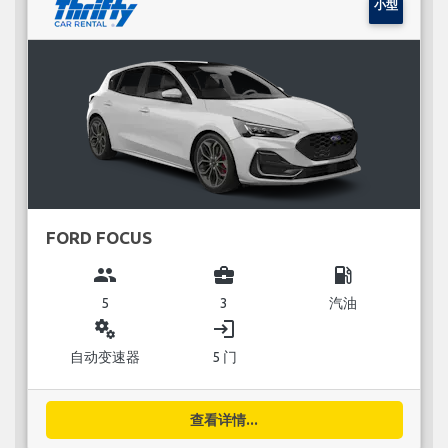
小型
FORD FOCUS
group
business_center
local_gas_station
5
3
汽油
miscellaneous_services
login
自动变速器
5 门
查看详情...