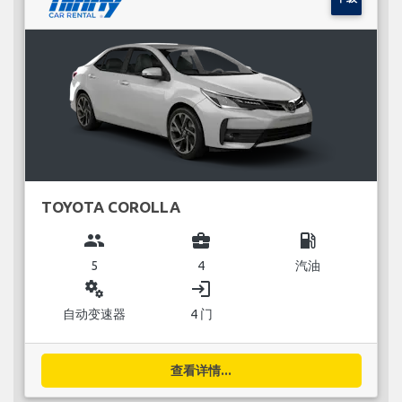
TOYOTA COROLLA
group
business_center
local_gas_station
5
4
汽油
miscellaneous_services
login
自动变速器
4 门
查看详情...