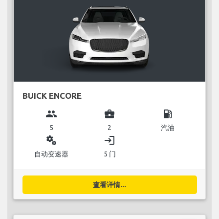
BUICK ENCORE
group
business_center
local_gas_station
5
2
汽油
miscellaneous_services
login
自动变速器
5 门
查看详情...