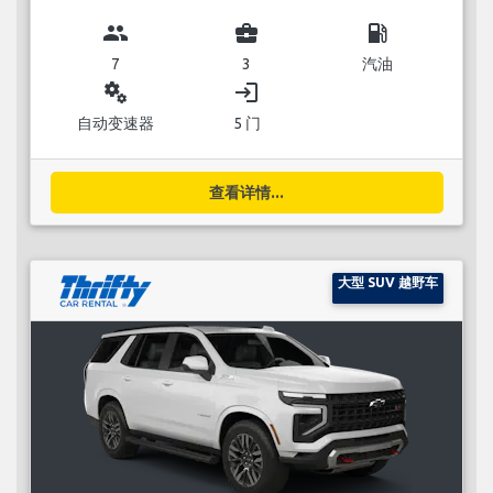
group
business_center
local_gas_station
7
3
汽油
miscellaneous_services
login
自动变速器
5 门
查看详情...
大型 SUV 越野车