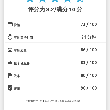
评分为 8.2/满分 10 分
credit_card
73 / 100
价格
timer
21 分钟
平均等待时间
directions_car
86 / 100
车辆质量
room_service
83 / 100
租车台服务
flag
80 / 100
取车
beenhere
90 / 100
还车
* 根据总共 4894 条评论中的 6 条最新评论计算得出。