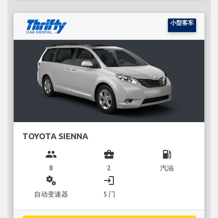
小型客车
TOYOTA SIENNA
group
business_center
local_gas_station
8
2
汽油
miscellaneous_services
login
自动变速器
5 门