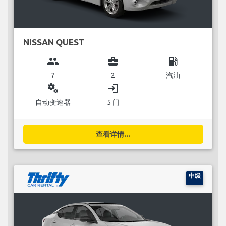
NISSAN QUEST
group
business_center
local_gas_station
7
2
汽油
miscellaneous_services
login
自动变速器
5 门
查看详情...
中级