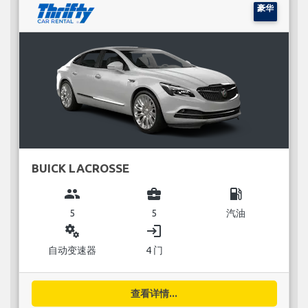
豪华
BUICK LACROSSE
group
business_center
local_gas_station
5
5
汽油
miscellaneous_services
login
自动变速器
4 门
查看详情...