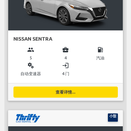
NISSAN SENTRA
group
business_center
local_gas_station
5
4
汽油
miscellaneous_services
login
自动变速器
4 门
查看详情...
小型