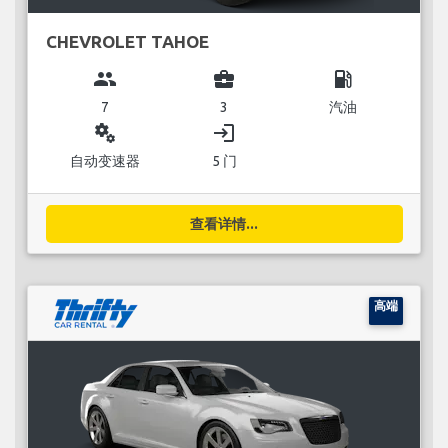
CHEVROLET TAHOE
group
business_center
local_gas_station
7
3
汽油
miscellaneous_services
login
自动变速器
5 门
查看详情...
高端