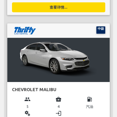
查看详情...
中级
CHEVROLET MALIBU
group
business_center
local_gas_station
5
4
汽油
miscellaneous_services
login