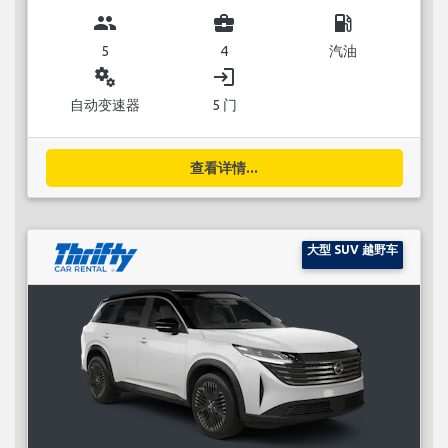
group
business_center
local_gas_station
5
4
汽油
miscellaneous_services
login
自动变速器
5 门
查看详情...
大型 SUV 越野车