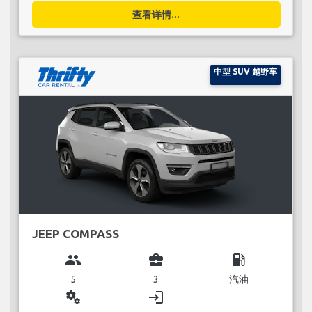
查看详情...
中型 SUV 越野车
JEEP COMPASS
group
business_center
local_gas_station
5
3
汽油
miscellaneous_services
login