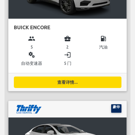
BUICK ENCORE
group
business_center
local_gas_station
5
2
汽油
miscellaneous_services
login
自动变速器
5 门
查看详情...
豪华