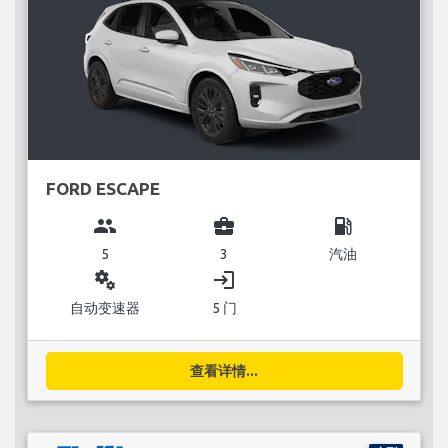
FORD ESCAPE
group
business_center
local_gas_station
5
3
汽油
miscellaneous_services
login
自动变速器
5 门
查看详情...