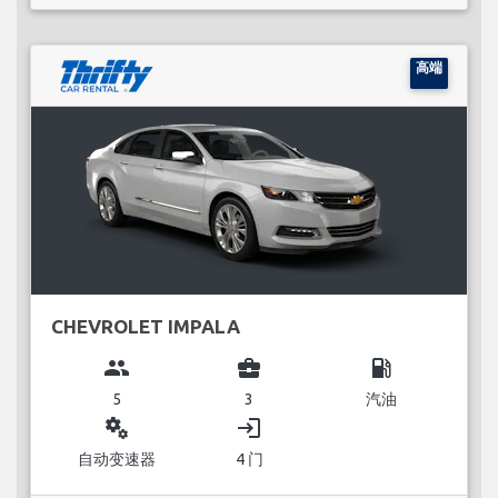
高端
CHEVROLET IMPALA
group
business_center
local_gas_station
5
3
汽油
miscellaneous_services
login
自动变速器
4 门