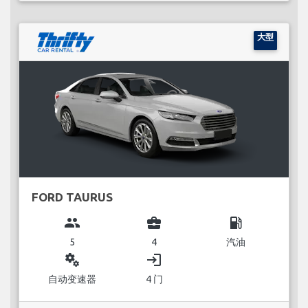
大型
FORD TAURUS
group
business_center
local_gas_station
5
4
汽油
miscellaneous_services
login
自动变速器
4 门