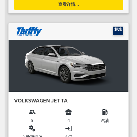
查看详情...
标准
VOLKSWAGEN JETTA
group
business_center
local_gas_station
5
4
汽油
miscellaneous_services
login