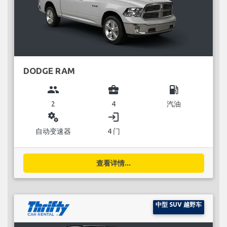
DODGE RAM
group
business_center
local_gas_station
2
4
汽油
miscellaneous_services
login
自动变速器
4 门
查看详情...
中型 SUV 越野车