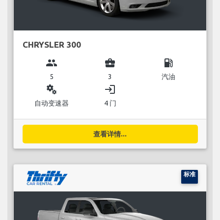
CHRYSLER 300
group
business_center
local_gas_station
5
3
汽油
miscellaneous_services
login
自动变速器
4 门
查看详情...
标准