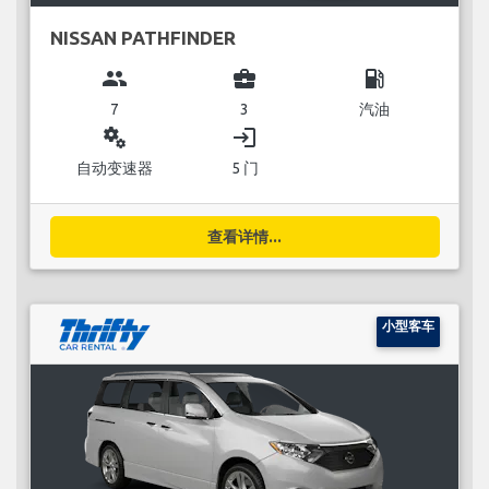
NISSAN PATHFINDER
group
business_center
local_gas_station
7
3
汽油
miscellaneous_services
login
自动变速器
5 门
查看详情...
小型客车