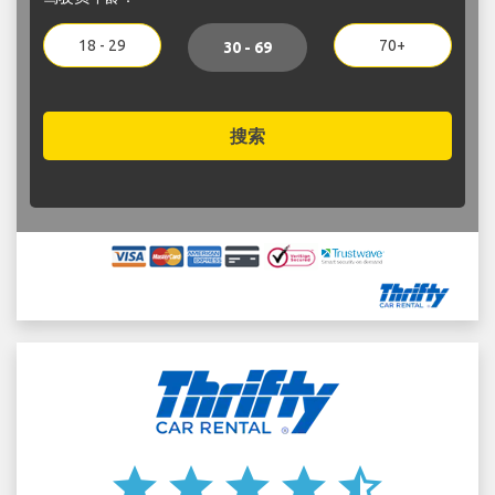
18 - 29
70+
30 - 69
搜索
star
star
star
star
star_half