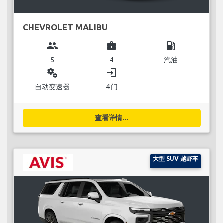
CHEVROLET MALIBU
group
business_center
local_gas_station
5
4
汽油
miscellaneous_services
login
自动变速器
4 门
查看详情...
大型 SUV 越野车