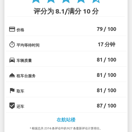
评分为 8.1/满分 10 分
credit_card
79 / 100
价格
timer
17 分钟
平均等待时间
directions_car
81 / 100
车辆质量
room_service
81 / 100
租车台服务
flag
81 / 100
取车
beenhere
87 / 100
还车
在航站楼
* 根据总共 2316 条评论中的 927 条最新评论计算得出。