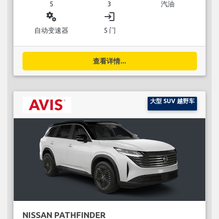
5
3
汽油
miscellaneous_services
login
自动变速器
5 门
查看详情...
大型 SUV 越野车
NISSAN PATHFINDER