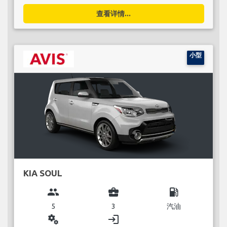
查看详情...
小型
KIA SOUL
group
business_center
local_gas_station
5
3
汽油
miscellaneous_services
login