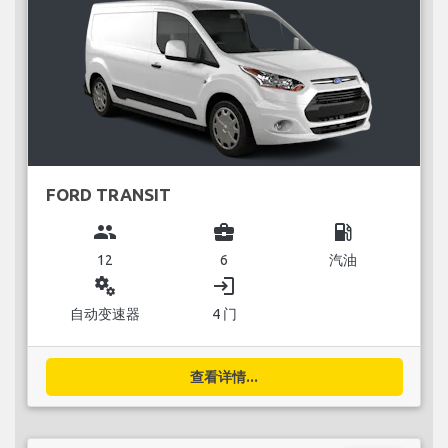
FORD TRANSIT
group
business_center
local_gas_station
12
6
汽油
miscellaneous_services
login
自动变速器
4 门
查看详情...