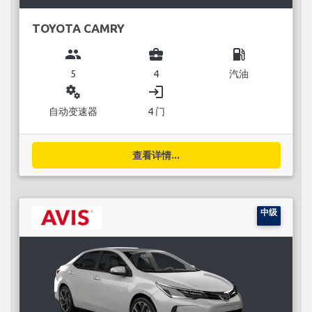
TOYOTA CAMRY
group
business_center
local_gas_station
5
4
汽油
miscellaneous_services
login
自动变速器
4 门
查看详情...
中级