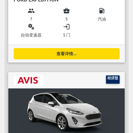
group
business_center
local_gas_station
7
5
汽油
miscellaneous_services
login
自动变速器
5 门
查看详情...
经济型