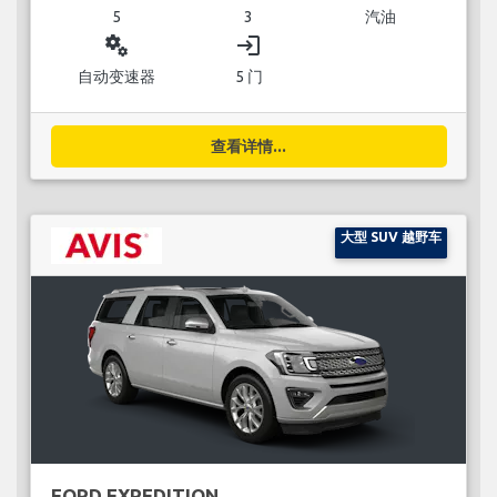
5
3
汽油
miscellaneous_services
login
自动变速器
5 门
查看详情...
大型 SUV 越野车
FORD EXPEDITION