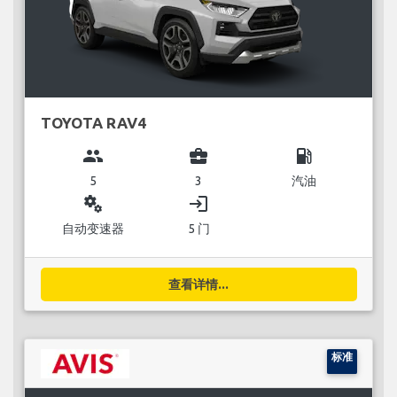
TOYOTA RAV4
group
business_center
local_gas_station
5
3
汽油
miscellaneous_services
login
自动变速器
5 门
查看详情...
标准