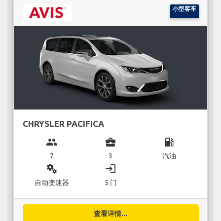
小型客车
CHRYSLER PACIFICA
group
business_center
local_gas_station
7
3
汽油
miscellaneous_services
login
自动变速器
5 门
查看详情...