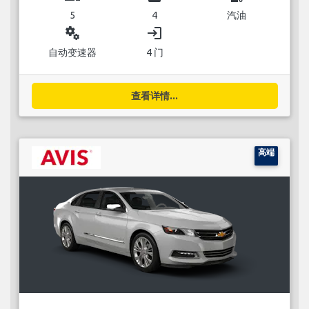
5
4
汽油
miscellaneous_services
login
自动变速器
4 门
查看详情...
高端