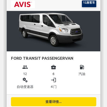
12座客车
FORD TRANSIT PASSENGERVAN
group
business_center
local_gas_station
12
6
汽油
miscellaneous_services
login
自动变速器
4 门
查看详情...