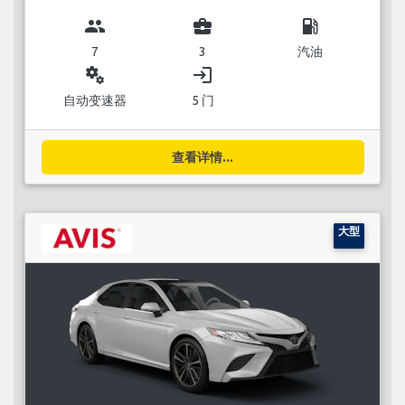
group
business_center
local_gas_station
7
3
汽油
miscellaneous_services
login
自动变速器
5 门
查看详情...
大型