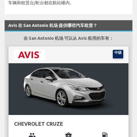
车辆和租赁台/柜台都在航站楼内。
Avis 在 San Antonio 机场 提供哪些汽车租赁？
在 San Antonio 机场 可以从 Avis 租用的车有：
中级
CHEVROLET CRUZE
group
business_center
local_gas_station