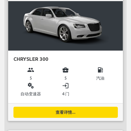
CHRYSLER 300
group
business_center
local_gas_station
5
5
汽油
miscellaneous_services
login
自动变速器
4 门
查看详情...