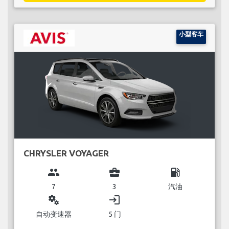
小型客车
CHRYSLER VOYAGER
group
business_center
local_gas_station
7
3
汽油
miscellaneous_services
login
自动变速器
5 门