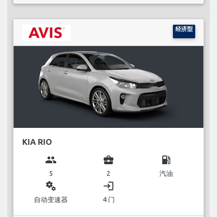
经济型
KIA RIO
group
business_center
local_gas_station
5
2
汽油
miscellaneous_services
login
自动变速器
4 门