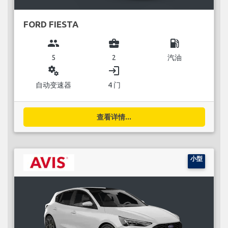
FORD FIESTA
group
business_center
local_gas_station
5
2
汽油
miscellaneous_services
login
自动变速器
4 门
查看详情...
小型