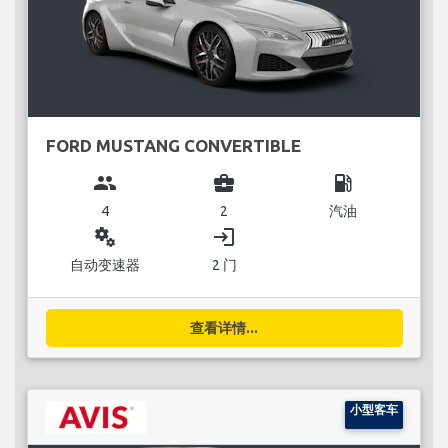
FORD MUSTANG CONVERTIBLE
group
business_center
local_gas_station
4
2
汽油
miscellaneous_services
login
自动变速器
2 门
查看详情...
小型客车