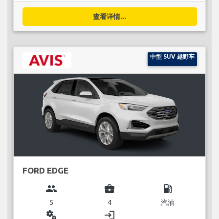
查看详情...
中型 SUV 越野车
FORD EDGE
group
business_center
local_gas_station
5
4
汽油
miscellaneous_services
login