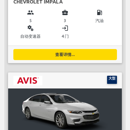
CHEVROLET IMPALA
group
business_center
local_gas_station
5
3
汽油
miscellaneous_services
login
自动变速器
4 门
查看详情...
大型