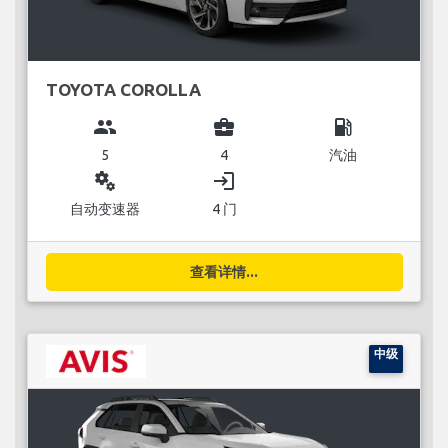
TOYOTA COROLLA
group
business_center
local_gas_station
5
4
汽油
miscellaneous_services
login
自动变速器
4 门
查看详情...
中级