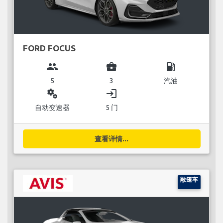
FORD FOCUS
group
business_center
local_gas_station
5
3
汽油
miscellaneous_services
login
自动变速器
5 门
查看详情...
敞篷车