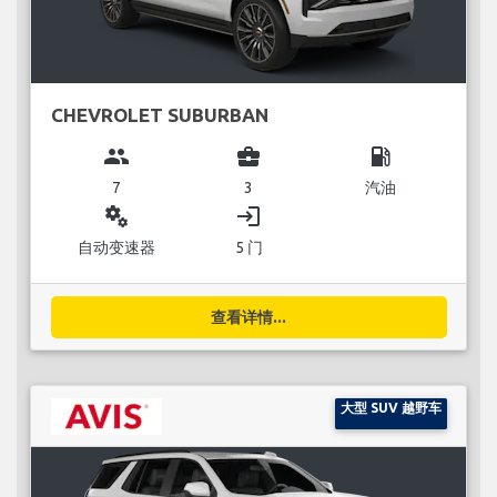
CHEVROLET SUBURBAN
group
business_center
local_gas_station
7
3
汽油
miscellaneous_services
login
自动变速器
5 门
查看详情...
大型 SUV 越野车