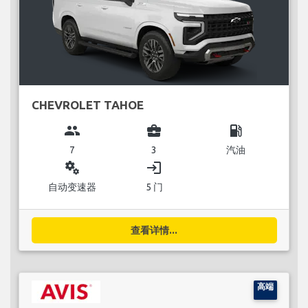
CHEVROLET TAHOE
group
business_center
local_gas_station
7
3
汽油
miscellaneous_services
login
自动变速器
5 门
查看详情...
高端