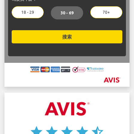
18 - 29
70+
30 - 69
搜索
star
star
star
star
star_half