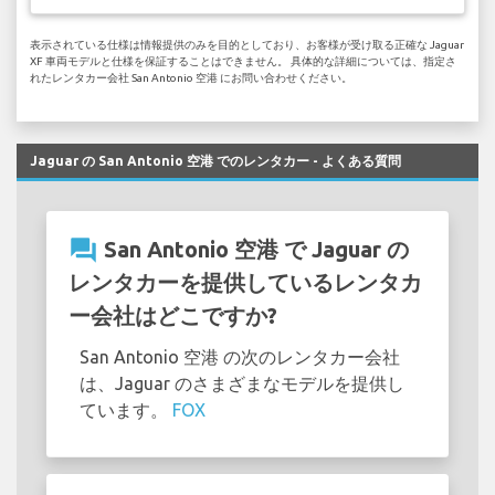
表示されている仕様は情報提供のみを目的としており、お客様が受け取る正確な Jaguar
XF 車両モデルと仕様を保証することはできません。 具体的な詳細については、指定さ
れたレンタカー会社 San Antonio 空港 にお問い合わせください。
Jaguar の San Antonio 空港 でのレンタカー - よくある質問
question_answer
San Antonio 空港 で Jaguar の
レンタカーを提供しているレンタカ
ー会社はどこですか?
San Antonio 空港 の次のレンタカー会社
は、Jaguar のさまざまなモデルを提供し
ています。
FOX