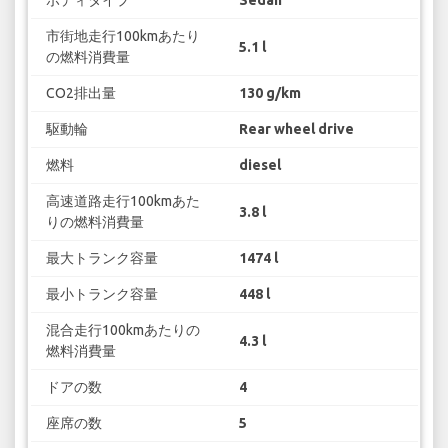
ボディタイプ
Sedan
市街地走行100kmあたり
5.1 l
の燃料消費量
CO2排出量
130 g/km
駆動輪
Rear wheel drive
燃料
diesel
高速道路走行100kmあた
3.8 l
りの燃料消費量
最大トランク容量
1474 l
最小トランク容量
448 l
混合走行100kmあたりの
4.3 l
燃料消費量
ドアの数
4
座席の数
5