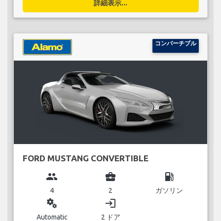
詳細表示...
コンバーチブル
FORD MUSTANG CONVERTIBLE
group
business_center
local_gas_station
4
2
ガソリン
miscellaneous_services
login
Automatic
2 ドア