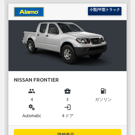
小型/中型トラック
NISSAN FRONTIER
group
business_center
local_gas_station
4
3
ガソリン
miscellaneous_services
login
Automatic
4 ドア
詳細表示...