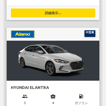
詳細表示...
中型車
HYUNDAI ELANTRA
group
business_center
local_gas_station
5
4
ガソリン