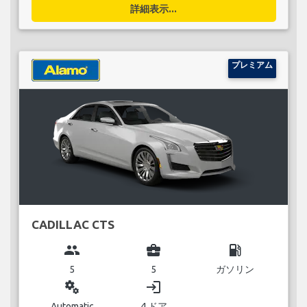
詳細表示...
プレミアム
CADILLAC CTS
group
business_center
local_gas_station
5
5
ガソリン
miscellaneous_services
login
Automatic
4 ドア