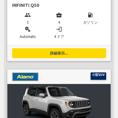
INFINITI Q50
group
business_center
local_gas_station
5
4
ガソリン
miscellaneous_services
login
Automatic
4 ドア
詳細表示...
小型SUV