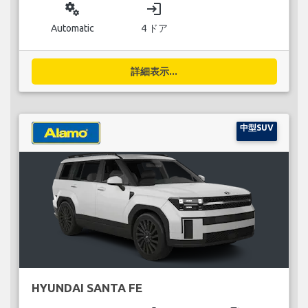
miscellaneous_services
login
Automatic
4 ドア
詳細表示...
中型SUV
HYUNDAI SANTA FE