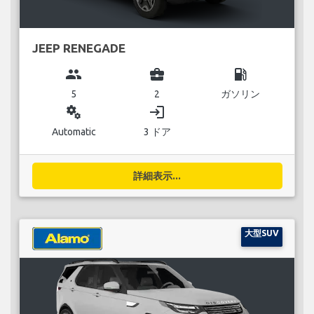
JEEP RENEGADE
group
business_center
local_gas_station
5
2
ガソリン
miscellaneous_services
login
Automatic
3 ドア
詳細表示...
大型SUV