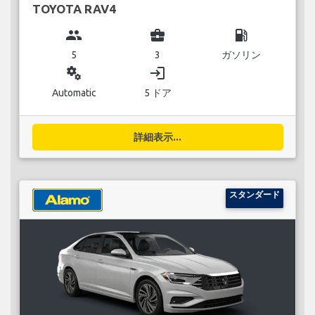
TOYOTA RAV4
group
business_center
local_gas_station
5
3
ガソリン
miscellaneous_services
login
Automatic
5 ドア
詳細表示...
スタンダード