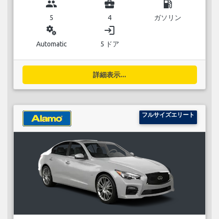
group
business_center
local_gas_station
5
4
ガソリン
miscellaneous_services
login
Automatic
5 ドア
詳細表示...
フルサイズエリート