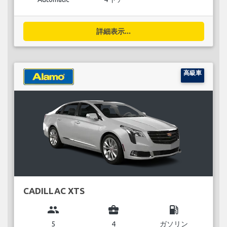
詳細表示...
高級車
CADILLAC XTS
group
business_center
local_gas_station
5
4
ガソリン