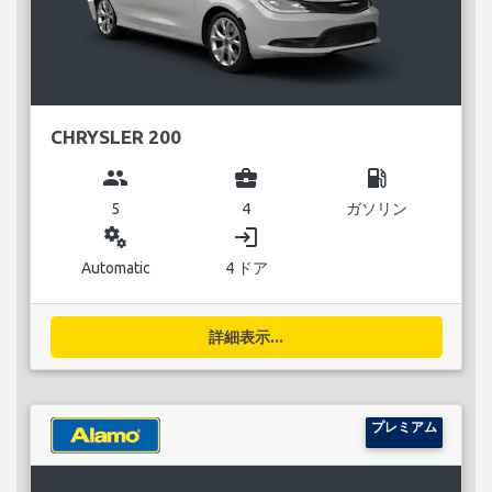
CHRYSLER 200
group
business_center
local_gas_station
5
4
ガソリン
miscellaneous_services
login
Automatic
4 ドア
詳細表示...
プレミアム