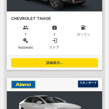
CHEVROLET TAHOE
group
business_center
local_gas_station
7
3
ガソリン
miscellaneous_services
login
Automatic
5 ドア
詳細表示...
スタンダード