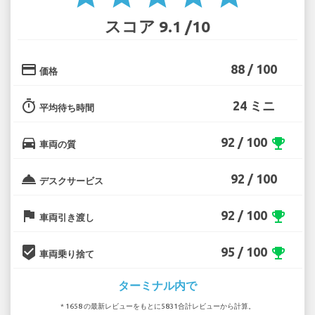
スコア 9.1 /10
credit_card
88 / 100
価格
timer
24 ミニ
平均待ち時間
directions_car
92 / 100
emoji_events
車両の質
room_service
92 / 100
デスクサービス
flag
92 / 100
emoji_events
車両引き渡し
beenhere
95 / 100
emoji_events
車両乗り捨て
ターミナル内で
* 1658 の最新レビューをもとに5831合計レビューから計算。