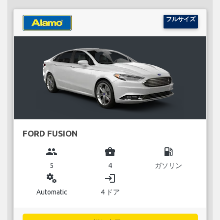
フルサイズ
FORD FUSION
group
business_center
local_gas_station
5
4
ガソリン
miscellaneous_services
login
Automatic
4 ドア