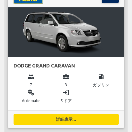
DODGE GRAND CARAVAN
group
business_center
local_gas_station
7
3
ガソリン
miscellaneous_services
login
Automatic
5 ドア
詳細表示...