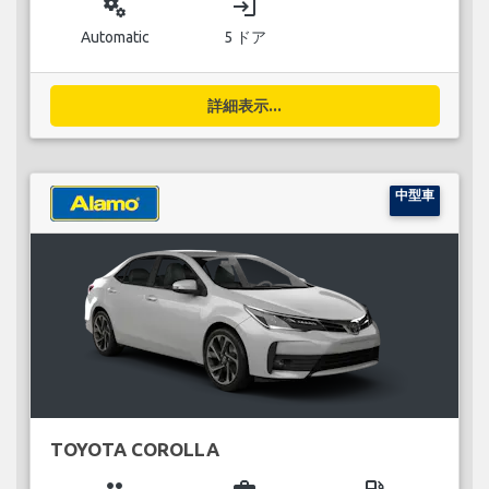
miscellaneous_services
login
Automatic
5 ドア
詳細表示...
中型車
TOYOTA COROLLA