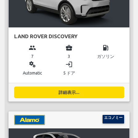
LAND ROVER DISCOVERY
group
business_center
local_gas_station
7
3
ガソリン
miscellaneous_services
login
Automatic
5 ドア
詳細表示...
エコノミー