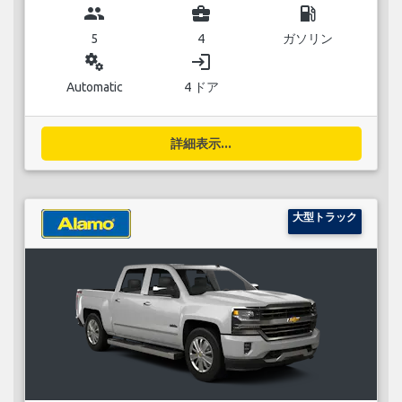
group
business_center
local_gas_station
5
4
ガソリン
miscellaneous_services
login
Automatic
4 ドア
詳細表示...
大型トラック