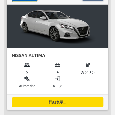
NISSAN ALTIMA
group
business_center
local_gas_station
5
4
ガソリン
miscellaneous_services
login
Automatic
4 ドア
詳細表示...