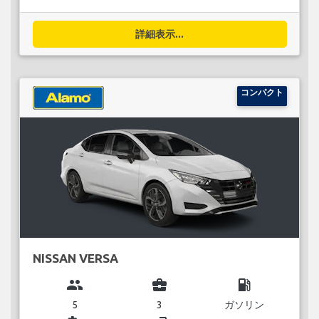
詳細表示...
コンパクト
NISSAN VERSA
group
business_center
local_gas_station
5
3
ガソリン