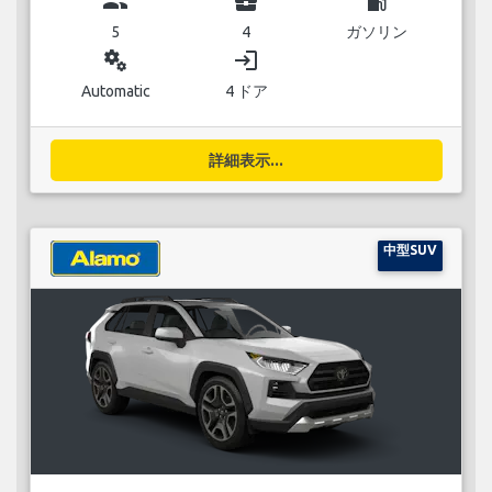
group
business_center
local_gas_station
5
4
ガソリン
miscellaneous_services
login
Automatic
4 ドア
詳細表示...
中型SUV