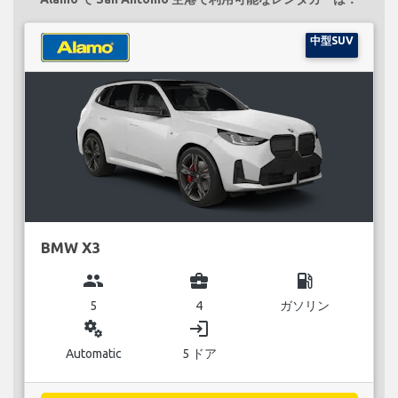
中型SUV
BMW X3
group
business_center
local_gas_station
5
4
ガソリン
miscellaneous_services
login
Automatic
5 ドア