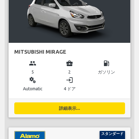
MITSUBISHI MIRAGE
group
business_center
local_gas_station
5
2
ガソリン
miscellaneous_services
login
Automatic
4 ドア
詳細表示...
スタンダード