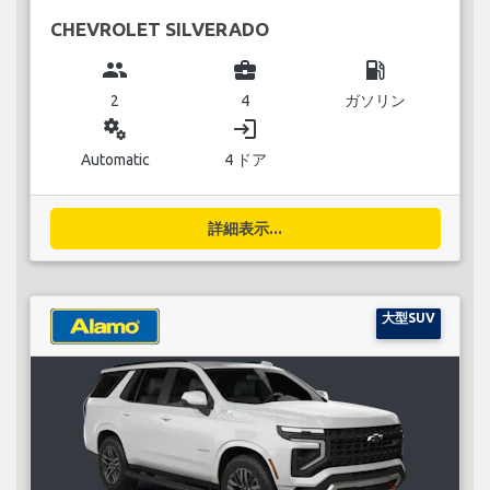
CHEVROLET SILVERADO
group
business_center
local_gas_station
2
4
ガソリン
miscellaneous_services
login
Automatic
4 ドア
詳細表示...
大型SUV