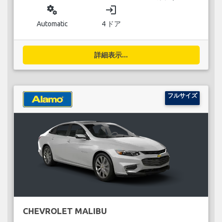
miscellaneous_services
login
Automatic
4 ドア
詳細表示...
フルサイズ
CHEVROLET MALIBU