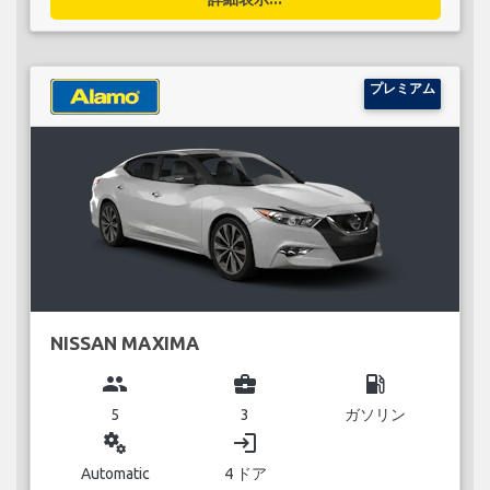
プレミアム
NISSAN MAXIMA
group
business_center
local_gas_station
5
3
ガソリン
miscellaneous_services
login
Automatic
4 ドア