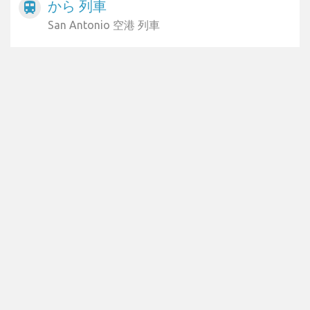
から 列車
train
San Antonio 空港 列車