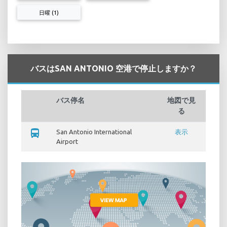
日曜 (1)
バスはSAN ANTONIO 空港で停止しますか？
バス停名
地図で見
る
directions_bus
San Antonio International
表示
Airport