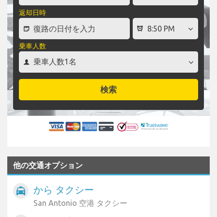
返却日時
乗車人数
検索
他の交通オプション
から タクシー
local_taxi
San Antonio 空港 タクシー