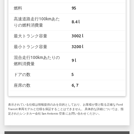
燃料
95
高速道路走行100kmあた
8.4 l
りの燃料消費量
最大トランク容量
3002 l
最小トランク容量
3200 l
混合走行100kmあたりの
9 l
燃料消費量
ドアの数
5
座席の数
6, 7
表示されている仕様は情報提供のみを目的としており、お客様が受け取る正確な Ford
Transit 車両モデルと仕様を保証することはできません。 具体的な詳細については、指
定されたレンタカー会社 San Antonio 空港 にお問い合わせください。