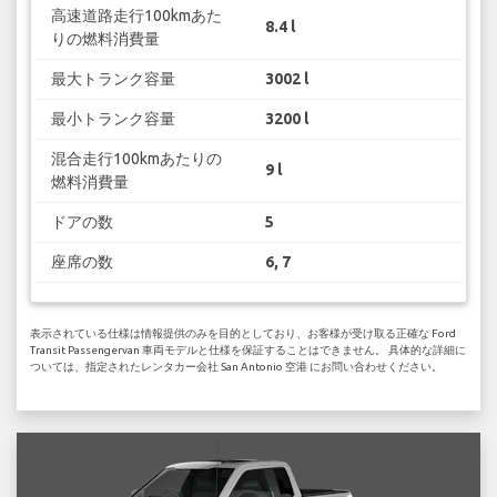
高速道路走行100kmあた
8.4 l
りの燃料消費量
最大トランク容量
3002 l
最小トランク容量
3200 l
混合走行100kmあたりの
9 l
燃料消費量
ドアの数
5
座席の数
6, 7
表示されている仕様は情報提供のみを目的としており、お客様が受け取る正確な Ford
Transit Passengervan 車両モデルと仕様を保証することはできません。 具体的な詳細に
ついては、指定されたレンタカー会社 San Antonio 空港 にお問い合わせください。