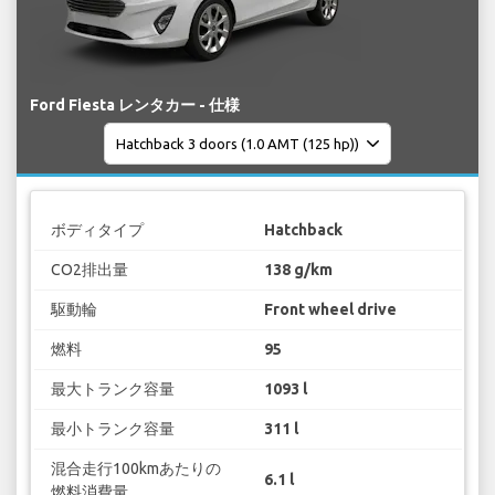
Ford Fiesta レンタカー - 仕様
ボディタイプ
Hatchback
CO2排出量
138 g/km
駆動輪
Front wheel drive
燃料
95
最大トランク容量
1093 l
最小トランク容量
311 l
混合走行100kmあたりの
6.1 l
燃料消費量