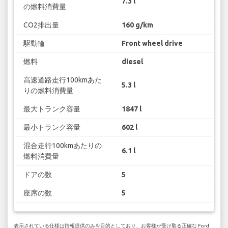
7.3 l
の燃料消費量
CO2排出量
160 g/km
駆動輪
Front wheel drive
燃料
diesel
高速道路走行100kmあた
5.3 l
りの燃料消費量
最大トランク容量
1847 l
最小トランク容量
602 l
混合走行100kmあたりの
6.1 l
燃料消費量
ドアの数
5
座席の数
5
表示されている仕様は情報提供のみを目的としており、お客様が受け取る正確な Ford