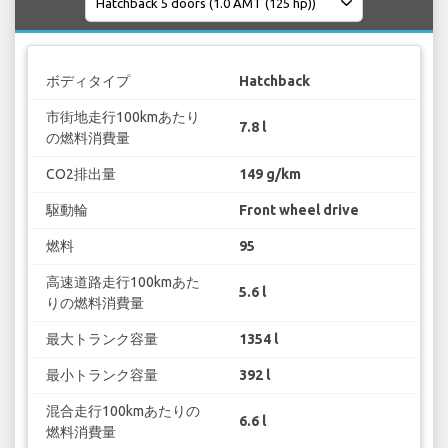
ボディタイプ
Hatchback
市街地走行100kmあたり
7.8 l
の燃料消費量
CO2排出量
149 g/km
駆動輪
Front wheel drive
燃料
95
高速道路走行100kmあた
5.6 l
りの燃料消費量
最大トランク容量
1354 l
最小トランク容量
392 l
混合走行100kmあたりの
6.6 l
燃料消費量