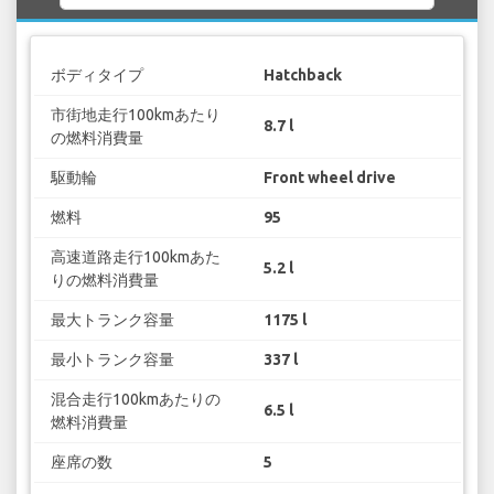
ボディタイプ
Hatchback
市街地走行100kmあたり
8.7 l
の燃料消費量
駆動輪
Front wheel drive
燃料
95
高速道路走行100kmあた
5.2 l
りの燃料消費量
最大トランク容量
1175 l
最小トランク容量
337 l
混合走行100kmあたりの
6.5 l
燃料消費量
座席の数
5