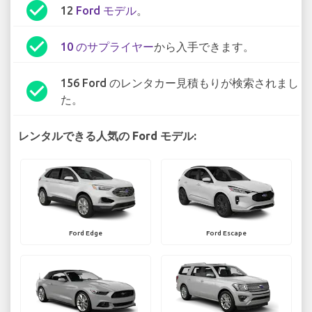
check_circle
12
Ford モデル
。
check_circle
10 のサプライヤー
から入手できます。
156 Ford のレンタカー見積もりが検索されまし
check_circle
た。
レンタルできる人気の Ford モデル:
Ford Edge
Ford Escape