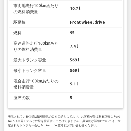
市街地走行100kmあたり
10.7 l
の燃料消費量
駆動輪
Front wheel drive
燃料
95
高速道路走行100kmあた
7.4 l
りの燃料消費量
最大トランク容量
569 l
最小トランク容量
569 l
混合走行100kmあたりの
9.1 l
燃料消費量
座席の数
5
表示されている仕様は情報提供のみを目的としており、お客様が受け取る正確な Ford
Taurus 車両モデルと仕様を保証することはできません。 具体的な詳細については、指
定されたレンタカー会社 San Antonio 空港 にお問い合わせください。