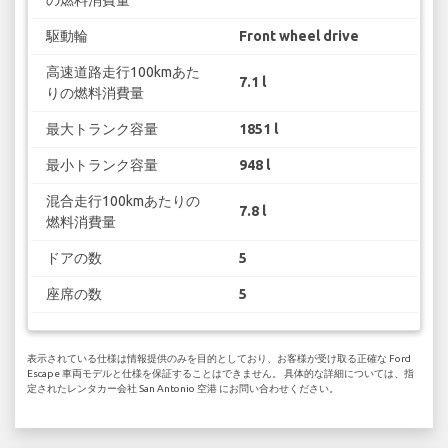
駆動輪
Front wheel drive
高速道路走行100kmあた
7.1 l
りの燃料消費量
最大トランク容量
1851 l
最小トランク容量
948 l
混合走行100kmあたりの
7.8 l
燃料消費量
ドアの数
5
座席の数
5
表示されている仕様は情報提供のみを目的としており、お客様が受け取る正確な Ford
Escape 車両モデルと仕様を保証することはできません。 具体的な詳細については、指
定されたレンタカー会社 San Antonio 空港 にお問い合わせください。