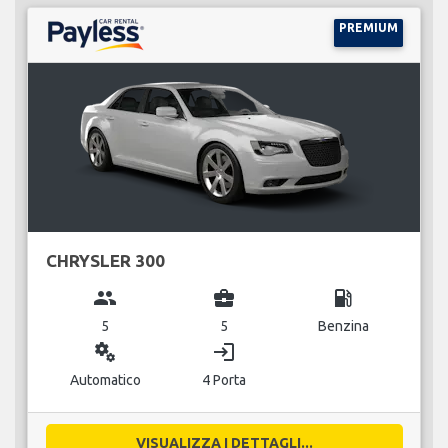
PREMIUM
CHRYSLER 300
group
business_center
local_gas_station
5
5
Benzina
miscellaneous_services
login
Automatico
4 Porta
VISUALIZZA I DETTAGLI...