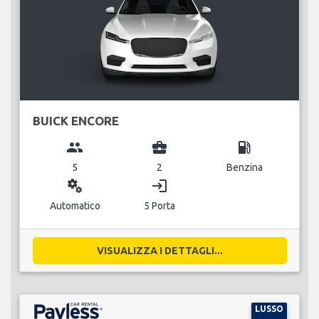
BUICK ENCORE
group
business_center
local_gas_station
5
2
Benzina
miscellaneous_services
login
Automatico
5 Porta
VISUALIZZA I DETTAGLI...
LUSSO