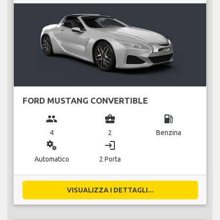
FORD MUSTANG CONVERTIBLE
group
business_center
local_gas_station
4
2
Benzina
miscellaneous_services
login
Automatico
2 Porta
VISUALIZZA I DETTAGLI...