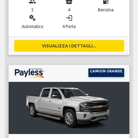
group
business_center
local_gas_station
5
4
Benzina
miscellaneous_services
login
Automatico
4 Porta
VISUALIZZA I DETTAGLI...
CAMION GRANDE