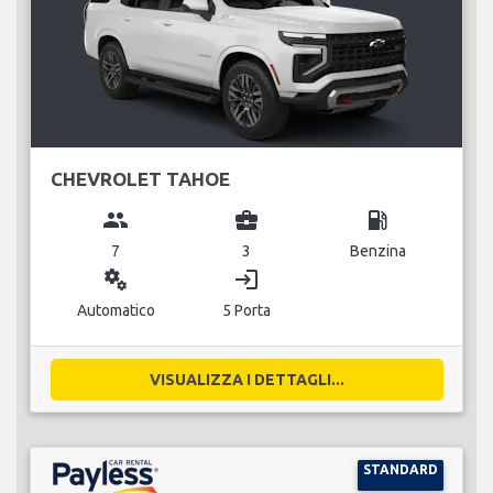
CHEVROLET TAHOE
group
business_center
local_gas_station
7
3
Benzina
miscellaneous_services
login
Automatico
5 Porta
VISUALIZZA I DETTAGLI...
STANDARD