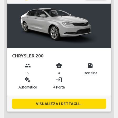
CHRYSLER 200
group
business_center
local_gas_station
5
4
Benzina
miscellaneous_services
login
Automatico
4 Porta
VISUALIZZA I DETTAGLI...