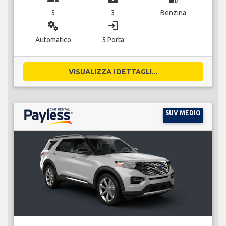
5
3
Benzina
miscellaneous_services
login
Automatico
5 Porta
VISUALIZZA I DETTAGLI...
SUV MEDIO