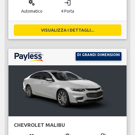
miscellaneous_services
login
Automatico
4 Porta
VISUALIZZA I DETTAGLI...
DI GRANDI DIMENSIONI
CHEVROLET MALIBU