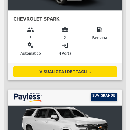
CHEVROLET SPARK
group
business_center
local_gas_station
5
2
Benzina
miscellaneous_services
login
Automatico
4 Porta
VISUALIZZA I DETTAGLI...
SUV GRANDE