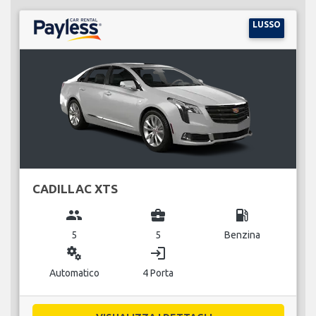
LUSSO
CADILLAC XTS
group
business_center
local_gas_station
5
5
Benzina
miscellaneous_services
login
Automatico
4 Porta