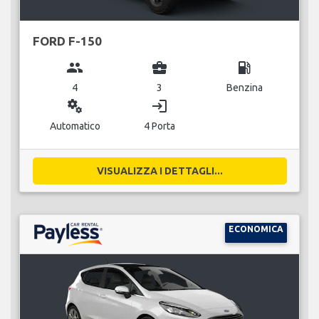
FORD F-150
group
business_center
local_gas_station
4
3
Benzina
miscellaneous_services
login
Automatico
4 Porta
VISUALIZZA I DETTAGLI...
ECONOMICA