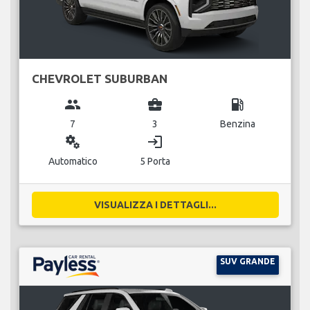
CHEVROLET SUBURBAN
group
business_center
local_gas_station
7
3
Benzina
miscellaneous_services
login
Automatico
5 Porta
VISUALIZZA I DETTAGLI...
SUV GRANDE