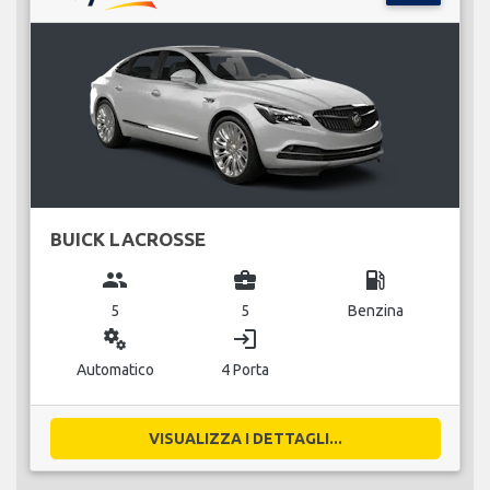
BUICK LACROSSE
group
business_center
local_gas_station
5
5
Benzina
miscellaneous_services
login
Automatico
4 Porta
VISUALIZZA I DETTAGLI...