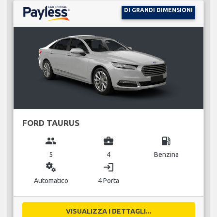
DI GRANDI DIMENSIONI
FORD TAURUS
group
business_center
local_gas_station
5
4
Benzina
miscellaneous_services
login
Automatico
4 Porta
VISUALIZZA I DETTAGLI...