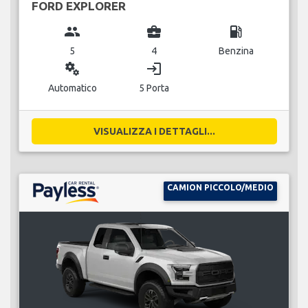
FORD EXPLORER
group
business_center
local_gas_station
5
4
Benzina
miscellaneous_services
login
Automatico
5 Porta
VISUALIZZA I DETTAGLI...
CAMION PICCOLO/MEDIO