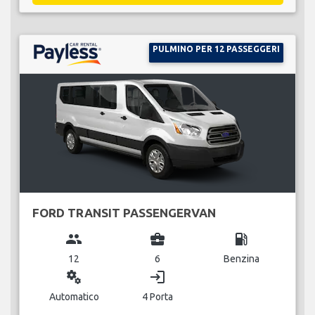
PULMINO PER 12 PASSEGGERI
FORD TRANSIT PASSENGERVAN
group
business_center
local_gas_station
12
6
Benzina
miscellaneous_services
login
Automatico
4 Porta