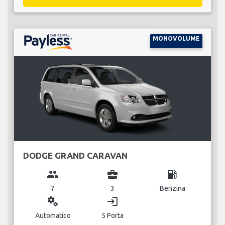
MONOVOLUME
DODGE GRAND CARAVAN
group
business_center
local_gas_station
7
3
Benzina
miscellaneous_services
login
Automatico
5 Porta