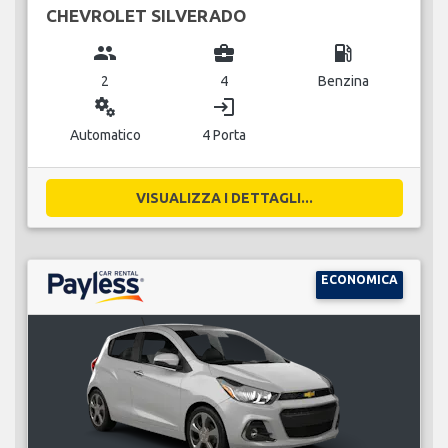
CHEVROLET SILVERADO
group
business_center
local_gas_station
2
4
Benzina
miscellaneous_services
login
Automatico
4 Porta
VISUALIZZA I DETTAGLI...
ECONOMICA