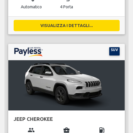
Automatico
4 Porta
VISUALIZZA I DETTAGLI...
SUV
JEEP CHEROKEE
group
business_center
local_gas_station