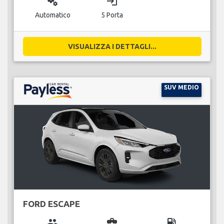
miscellaneous_services
login
Automatico
5 Porta
VISUALIZZA I DETTAGLI...
SUV MEDIO
FORD ESCAPE
group
business_center
local_gas_station