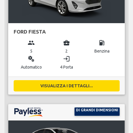
FORD FIESTA
group
business_center
local_gas_station
5
2
Benzina
miscellaneous_services
login
Automatico
4 Porta
VISUALIZZA I DETTAGLI...
DI GRANDI DIMENSIONI