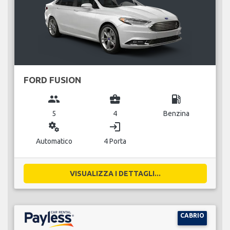
FORD FUSION
group
business_center
local_gas_station
5
4
Benzina
miscellaneous_services
login
Automatico
4 Porta
VISUALIZZA I DETTAGLI...
CABRIO