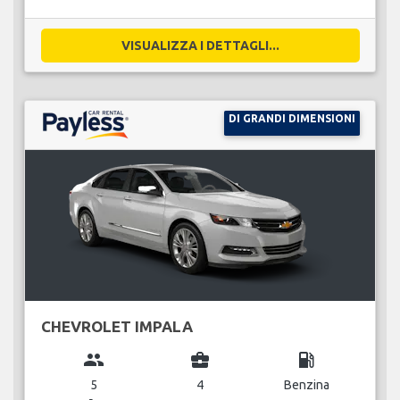
VISUALIZZA I DETTAGLI...
DI GRANDI DIMENSIONI
CHEVROLET IMPALA
group
business_center
local_gas_station
5
4
Benzina