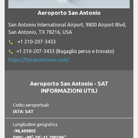
Aeroporto San Antonio
San Antonio International Airport, 9800 Airport Blvd,
San Antonio, TX 78216, USA
+1 210-207-3433
phone
+1 210-207-3433 (Bagaglio perso e trovato)
phone
https://flysanantonio.com/
Aeroporto San Antonio - SAT
INFORMAZIONI UTILI
Codici aeroportuali
IATA: SAT
Longitudine geografica
-98,469803
DMS: -98°-28'-11.290296''