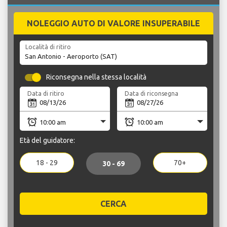
NOLEGGIO AUTO DI VALORE INSUPERABILE
Località di ritiro
Riconsegna nella stessa località
Data di ritiro
Data di riconsegna
Età del guidatore:
18 - 29
70+
30 - 69
CERCA