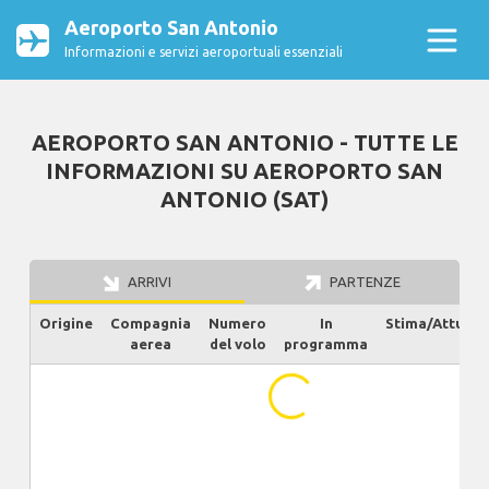
Aeroporto San Antonio
Informazioni e servizi aeroportuali essenziali
AEROPORTO SAN ANTONIO - TUTTE LE
INFORMAZIONI SU AEROPORTO SAN
ANTONIO (SAT)
ARRIVI
PARTENZE
Origine
Compagnia
Numero
In
Stima/Attuale
aerea
del volo
programma
...