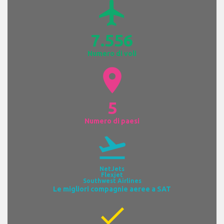
airplanemode_active
7.556
Numero di voli
location_on
5
Numero di paesi
flight_takeoff
NetJets
Flexjet
Southwest Airlines
Le migliori compagnie aeree a SAT
check