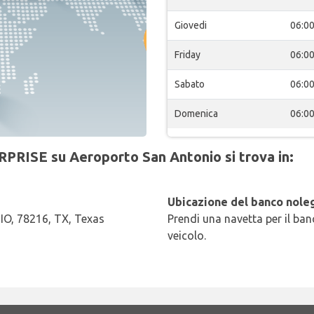
Giovedi
06:0
Friday
06:0
Sabato
06:0
Domenica
06:0
RPRISE su Aeroporto San Antonio si trova in:
Ubicazione del banco noleg
O, 78216, TX, Texas
Prendi una navetta per il banc
veicolo.