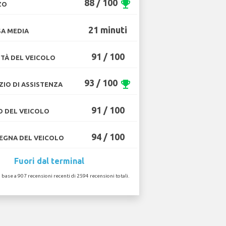
88 / 100
emoji_events
ZO
21 minuti
A MEDIA
91 / 100
TÀ DEL VEICOLO
93 / 100
emoji_events
ZIO DI ASSISTENZA
91 / 100
O DEL VEICOLO
94 / 100
GNA DEL VEICOLO
Fuori dal terminal
n base a 907 recensioni recenti di 2594 recensioni totali.