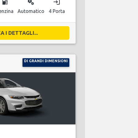
local_gas_station
miscellaneous_services
login
enzina
Automatico
4 Porta
A I DETTAGLI...
DI GRANDI DIMENSIONI