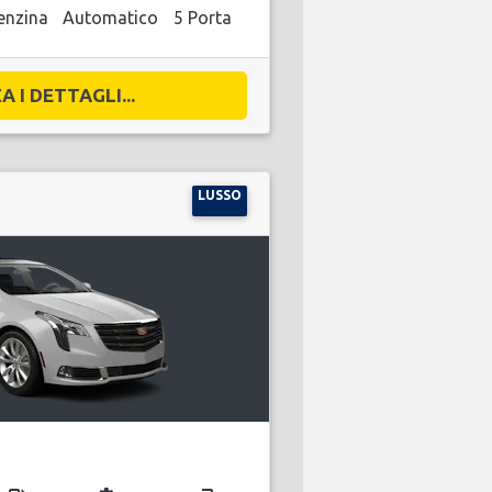
enzina
Automatico
5 Porta
A I DETTAGLI...
LUSSO