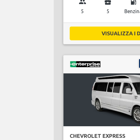
group
business_center
local_gas_station
5
5
Benzin
VISUALIZZA I D
CHEVROLET EXPRESS