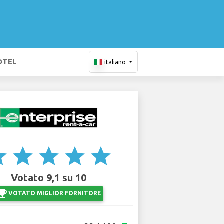
OTEL
italiano
ar
star
star
star
star
Votato 9,1 su 10
ji_events
VOTATO MIGLIOR FORNITORE