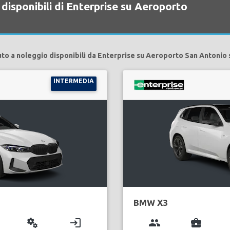
disponibili di Enterprise su Aeroporto
uto a noleggio disponibili da Enterprise su Aeroporto San Antonio 
INTERMEDIA
BMW X3
miscellaneous_services
login
group
business_center