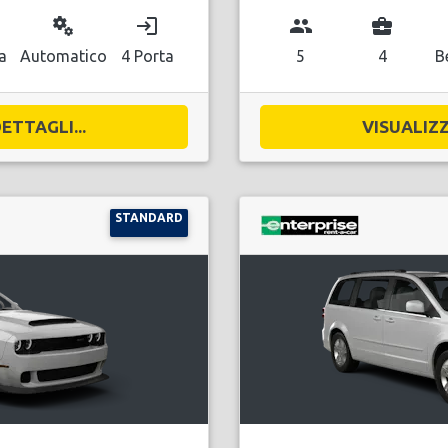
miscellaneous_services
login
group
business_center
a
Automatico
4 Porta
5
4
B
ETTAGLI...
VISUALIZZ
STANDARD