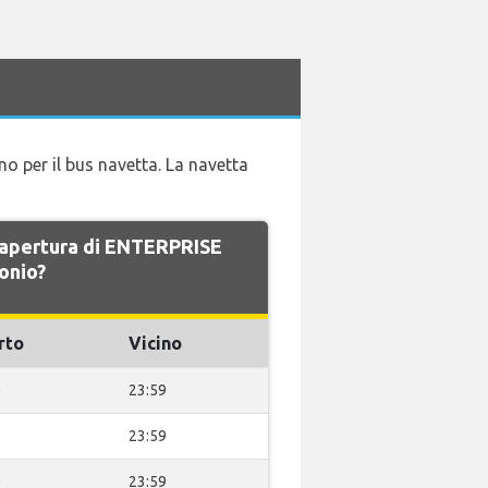
no per il bus navetta. La navetta
di apertura di ENTERPRISE
onio?
rto
Vicino
0
23:59
0
23:59
0
23:59