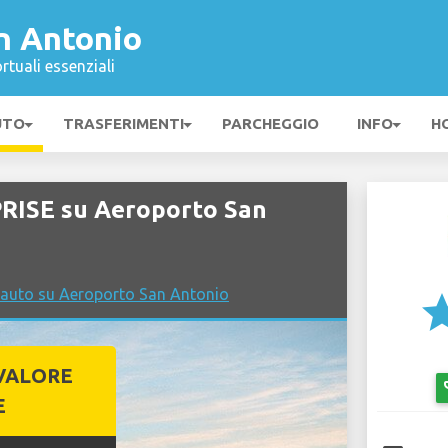
n Antonio
rtuali essenziali
UTO
TRASFERIMENTI
PARCHEGGIO
INFO
H
RISE su Aeroporto San
 auto su Aeroporto San Antonio
st
VALORE
emo
E