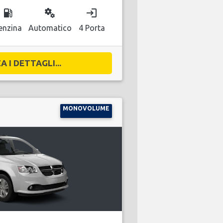
local_gas_station
miscellaneous_services
login
enzina
Automatico
4 Porta
A I DETTAGLI...
MONOVOLUME