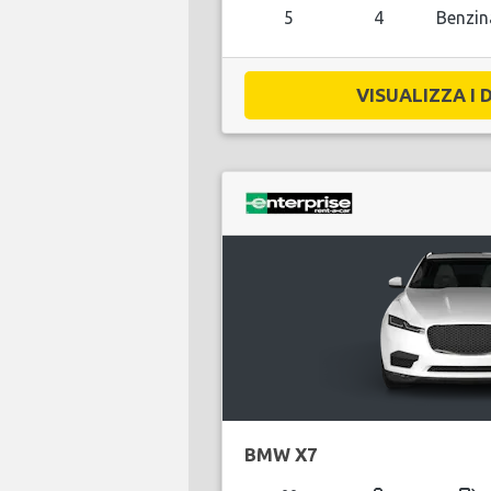
5
4
Benzin
VISUALIZZA I D
BMW X7