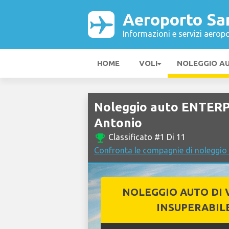
Aeroporto Sa
Informazioni e servizi aeropo
HOME
VOLI
NOLEGGIO A
Noleggio auto ENTERP
Antonio
emoji_events
Classificato #1 Di 11
Confronta le compagnie di noleggio
NOLEGGIO AUTO DI 
INSUPERABIL