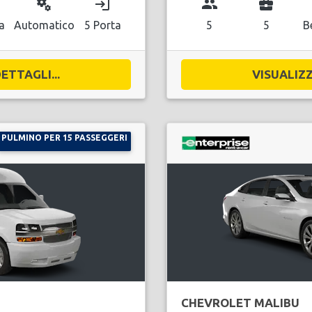
miscellaneous_services
login
group
business_center
a
Automatico
5 Porta
5
5
B
ETTAGLI...
VISUALIZZ
PULMINO PER 15 PASSEGGERI
CHEVROLET MALIBU