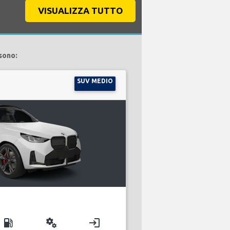
VISUALIZZA TUTTO
sono:
SUV MEDIO
local_gas_station
miscellaneous_services
login