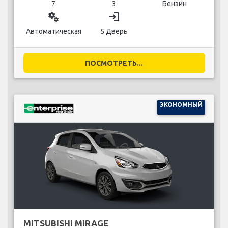
7
3
Бензин
miscellaneous_services
login
Автоматическая
5 Дверь
ПОСМОТРЕТЬ...
ЭКОНОМНЫЙ
MITSUBISHI MIRAGE