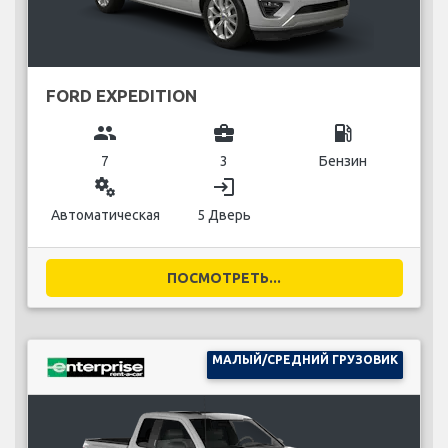
FORD EXPEDITION
group
business_center
local_gas_station
7
3
Бензин
miscellaneous_services
login
Автоматическая
5 Дверь
ПОСМОТРЕТЬ...
МАЛЫЙ/СРЕДНИЙ ГРУЗОВИК