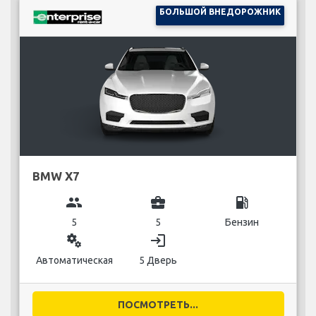
БОЛЬШОЙ ВНЕДОРОЖНИК
BMW X7
group
business_center
local_gas_station
5
5
Бензин
miscellaneous_services
login
Автоматическая
5 Дверь
ПОСМОТРЕТЬ...