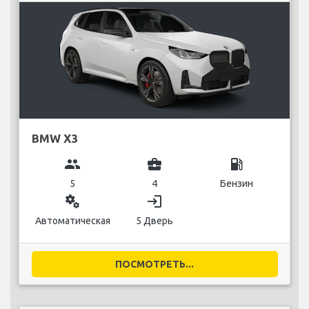
BMW X3
group
business_center
local_gas_station
5
4
Бензин
miscellaneous_services
login
Автоматическая
5 Дверь
ПОСМОТРЕТЬ...