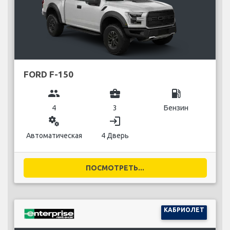
FORD F-150
group
business_center
local_gas_station
4
3
Бензин
miscellaneous_services
login
Автоматическая
4 Дверь
ПОСМОТРЕТЬ...
КАБРИОЛЕТ