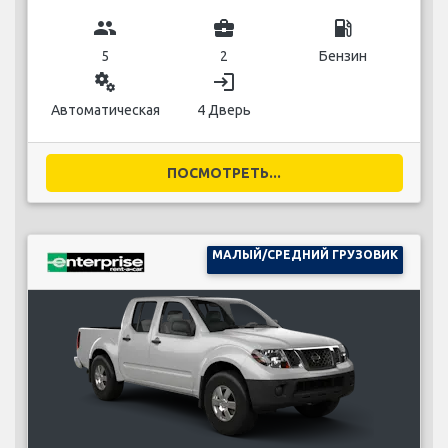
group
business_center
local_gas_station
5
2
Бензин
miscellaneous_services
login
Автоматическая
4 Дверь
ПОСМОТРЕТЬ...
МАЛЫЙ/СРЕДНИЙ ГРУЗОВИК