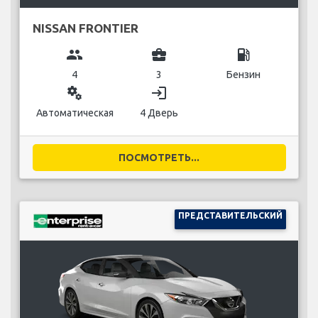
NISSAN FRONTIER
group
business_center
local_gas_station
4
3
Бензин
miscellaneous_services
login
Автоматическая
4 Дверь
ПОСМОТРЕТЬ...
ПРЕДСТАВИТЕЛЬСКИЙ