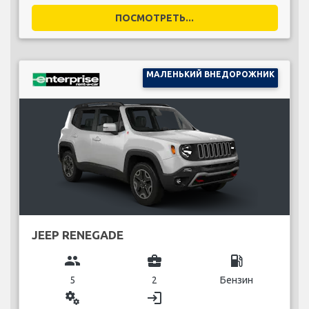
ПОСМОТРЕТЬ...
МАЛЕНЬКИЙ ВНЕДОРОЖНИК
JEEP RENEGADE
group
business_center
local_gas_station
5
2
Бензин
miscellaneous_services
login