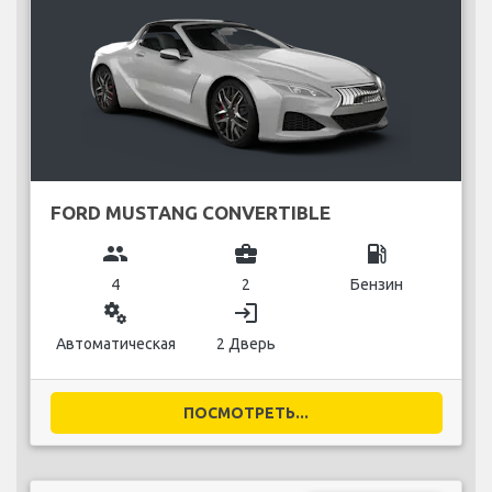
FORD MUSTANG CONVERTIBLE
group
business_center
local_gas_station
4
2
Бензин
miscellaneous_services
login
Автоматическая
2 Дверь
ПОСМОТРЕТЬ...