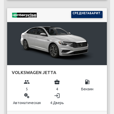
СРЕДНЕГАБАРИТ.
VOLKSWAGEN JETTA
group
business_center
local_gas_station
5
4
Бензин
miscellaneous_services
login
Автоматическая
4 Дверь