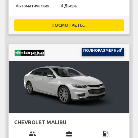
Автоматическая
4 Дверь
ПОСМОТРЕТЬ...
ПОЛНОРАЗМЕРНЫЙ
CHEVROLET MALIBU
group
business_center
local_gas_station