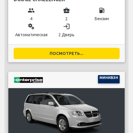
group
business_center
local_gas_station
4
2
Бензин
miscellaneous_services
login
Автоматическая
2 Дверь
ПОСМОТРЕТЬ...
МИНИВЭН