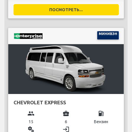
ПОСМОТРЕТЬ...
МИНИВЭН
CHEVROLET EXPRESS
group
business_center
local_gas_station
15
6
Бензин
miscellaneous_services
login