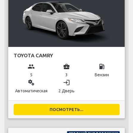
TOYOTA CAMRY
group
business_center
local_gas_station
5
3
Бензин
miscellaneous_services
login
Автоматическая
2 Дверь
ПОСМОТРЕТЬ...