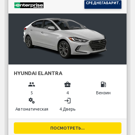
СРЕДНЕГАБАРИТ.
HYUNDAI ELANTRA
group
business_center
local_gas_station
5
4
Бензин
miscellaneous_services
login
Автоматическая
4 Дверь
ПОСМОТРЕТЬ...