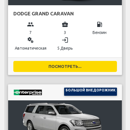
DODGE GRAND CARAVAN
group
business_center
local_gas_station
7
3
Бензин
miscellaneous_services
login
Автоматическая
5 Дверь
ПОСМОТРЕТЬ...
БОЛЬШОЙ ВНЕДОРОЖНИК