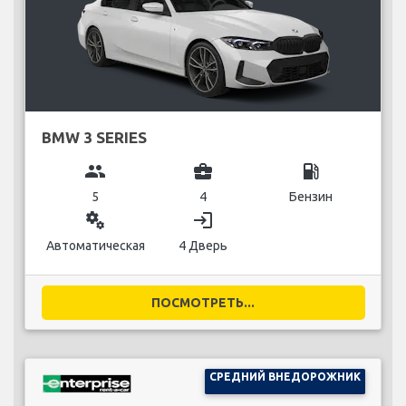
BMW 3 SERIES
group
business_center
local_gas_station
5
4
Бензин
miscellaneous_services
login
Автоматическая
4 Дверь
ПОСМОТРЕТЬ...
СРЕДНИЙ ВНЕДОРОЖНИК