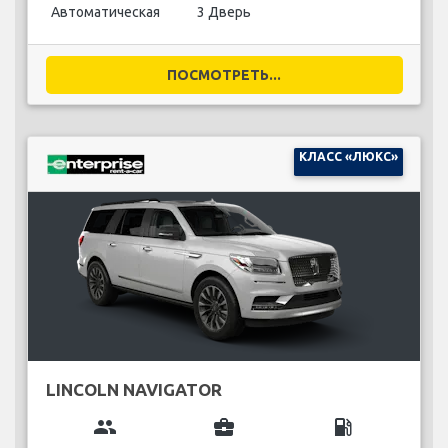
Автоматическая
3 Дверь
ПОСМОТРЕТЬ...
КЛАСС «ЛЮКС»
LINCOLN NAVIGATOR
group
business_center
local_gas_station