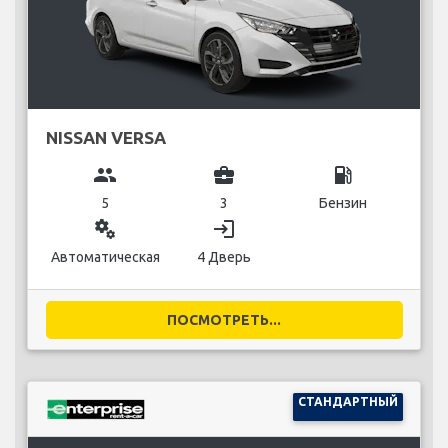
NISSAN VERSA
group
business_center
local_gas_station
5
3
Бензин
miscellaneous_services
login
Автоматическая
4 Дверь
ПОСМОТРЕТЬ...
СТАНДАРТНЫЙ