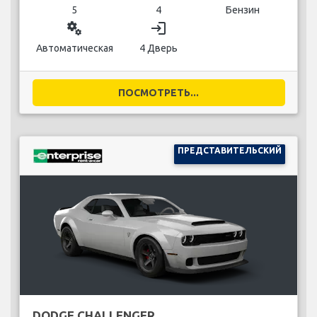
5
4
Бензин
miscellaneous_services
login
Автоматическая
4 Дверь
ПОСМОТРЕТЬ...
ПРЕДСТАВИТЕЛЬСКИЙ
DODGE CHALLENGER