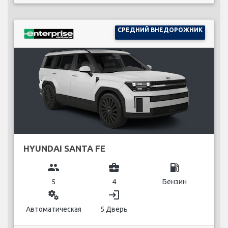
СРЕДНИЙ ВНЕДОРОЖНИК
HYUNDAI SANTA FE
group
business_center
local_gas_station
5
4
Бензин
miscellaneous_services
login
Автоматическая
5 Дверь