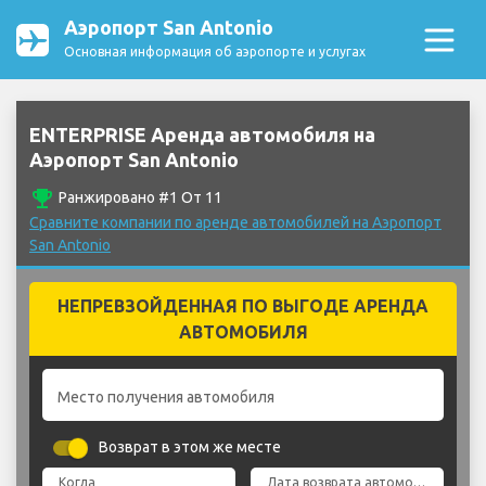
Аэропорт San Antonio
Основная информация об аэропорте и услугах
ENTERPRISE Аренда автомобиля на
Аэропорт San Antonio
emoji_events
Ранжировано #1 От 11
Сравните компании по аренде автомобилей на Аэропорт
San Antonio
НЕПРЕВЗОЙДЕННАЯ ПО ВЫГОДЕ АРЕНДА
АВТОМОБИЛЯ
Место получения автомобиля
Возврат в этом же месте
Когда
Дата возврата автомобиля