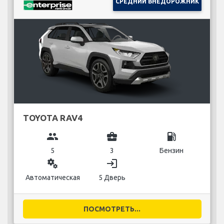
СРЕДНИЙ ВНЕДОРОЖНИК
TOYOTA RAV4
group
business_center
local_gas_station
5
3
Бензин
miscellaneous_services
login
Автоматическая
5 Дверь
ПОСМОТРЕТЬ...