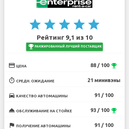
star
star
star
star
star
Рейтинг 9,1 из 10
emoji_events
РАНЖИРОВАННЫЙ ЛУЧШИЙ ПОСТАВЩИК
credit_card
88 / 100
emoji_events
ЦЕНА
timer
21 минивэны
СРЕДН. ОЖИДАНИЕ
directions_car
91 / 100
КАЧЕСТВО АВТОМАШИНЫ
room_service
93 / 100
emoji_events
ОБСЛУЖИВАНИЕ НА СТОЙКЕ
flag
91 / 100
ПОЛУЧЕНИЕ АВТОМАШИНЫ