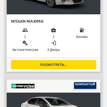
NISSAN MAXIMA
group
business_center
local_gas_station
5
3
Бензин
miscellaneous_services
login
Автоматическая
4 Дверь
ПОСМОТРЕТЬ...
КОМПАКТЫЙ