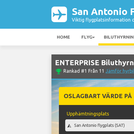
San Antonio F
Viktig flygplatsinformation 
HOME
FLYG
BILUTHYRNI
ENTERPRISE Biluthyrni
emoji_events
Rankad #1 Från 11
Jämför hyrbi
OSLAGBART VÄRDE PÅ
Upphämtningsplats