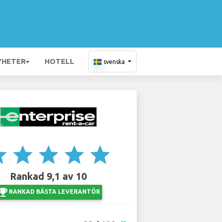
YHETER
HOTELL
svenska
ar
star
star
star
star
Rankad 9,1 av 10
ji_events
RANKAD BÄSTA LEVERANTÖR