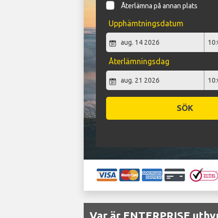
Återlämna på annan plats
Upphämtningsdatum
Återlämningsdag
SÖK
Var är ENTERPRISE uthyr