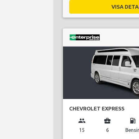
VISA DETAL
CHEVROLET EXPRESS
group
business_center
local_gas_station
15
6
Bensi