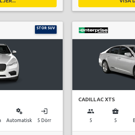
JER...
VISA 
STOR SUV
CADILLAC XTS
miscellaneous_services
login
group
business_center
n
Automatisk
5 Dörr
5
5