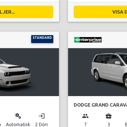
JER...
VISA 
STANDARD
DODGE GRAND CARAV
miscellaneous_services
login
group
business_center
n
Automatisk
2 Dörr
7
3