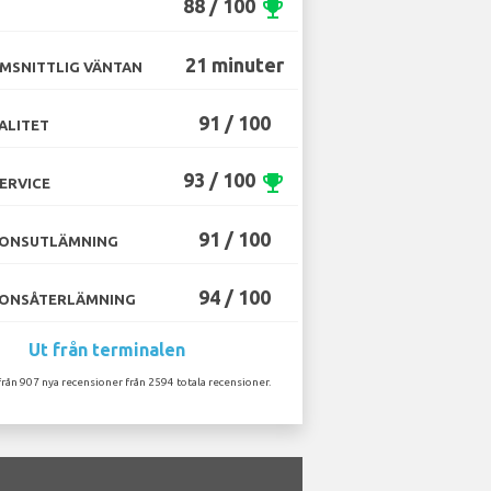
88 / 100
emoji_events
21 minuter
MSNITTLIG VÄNTAN
91 / 100
ALITET
93 / 100
emoji_events
ERVICE
91 / 100
ONSUTLÄMNING
94 / 100
ONSÅTERLÄMNING
Ut från terminalen
från 907 nya recensioner från 2594 totala recensioner.