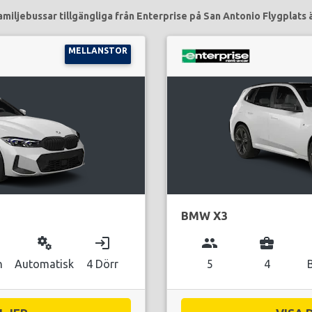
amiljebussar tillgängliga från Enterprise på San Antonio Flygplats ä
MELLANSTOR
BMW X3
miscellaneous_services
login
group
business_center
n
Automatisk
4 Dörr
5
4