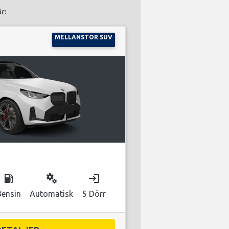
r:
MELLANSTOR SUV
local_gas_station
miscellaneous_services
login
Bensin
Automatisk
5 Dörr