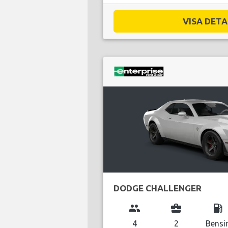
VISA DETAL
DODGE CHALLENGER
group
business_center
local_gas_station
4
2
Bensi