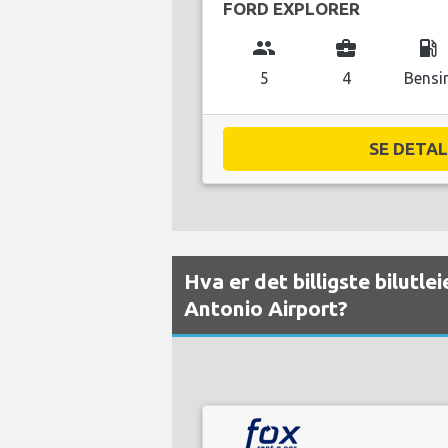
FORD EXPLORER
group
business_center
local_gas_station
5
4
Bensi
SE DETALJ
Hva er det billigste bilutle
Antonio Airport?