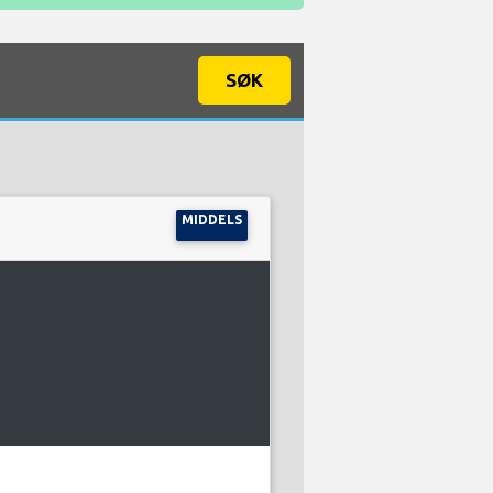
SØK
MIDDELS
D