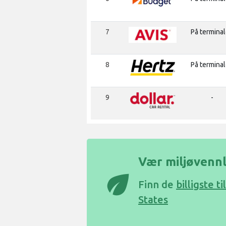
7
På termina
8
På termina
9
-
Vær miljøvennli
eco
Finn de
billigste 
States