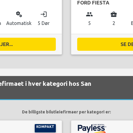
FORD FIESTA
miscellaneous_services
login
group
business_center
n
Automatisk
5 Dør
5
2
ER...
SE D
iefirmaet i hver kategori hos San
De billigste bilutleiefirmaer per kategori er:
KOMPAKT