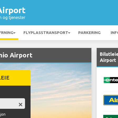
Airport
n og tjenester
YRNING
FLYPLASSTRANSPORT
PARKERING
INF
Bilutlei
nio Airport
Airport
LEIE
sjon