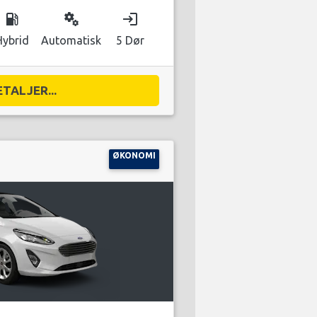
local_gas_station
miscellaneous_services
login
Hybrid
Automatisk
5 Dør
ETALJER...
ØKONOMI