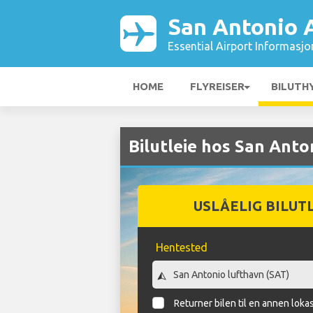
San Antonio 
Essential Airport Informasjo
HOME
FLYREISER
BILUTH
Bilutleie hos San Anto
USLÅELIG BILUT
Hentested
Returner bilen til en annen loka