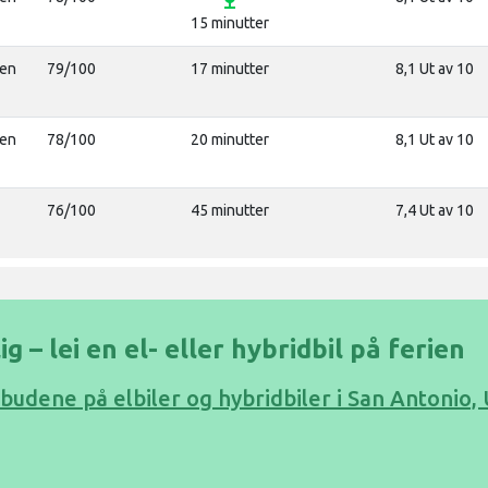
15 minutter
len
79/100
17 minutter
8,1 Ut av 10
len
78/100
20 minutter
8,1 Ut av 10
76/100
45 minutter
7,4 Ut av 10
g – lei en el- eller hybridbil på ferien
tilbudene på elbiler og hybridbiler i San Antonio,