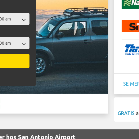
SE ME
GRATIS
a
r hos San Antonio Airport