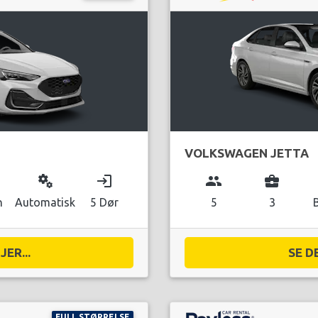
VOLKSWAGEN JETTA
miscellaneous_services
login
group
business_center
n
Automatisk
5 Dør
5
3
ER...
SE D
FULL STØRRELSE