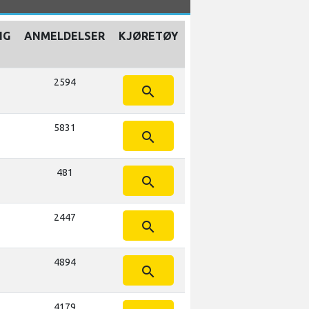
NG
ANMELDELSER
KJØRETØY
2594
search
5831
search
481
search
2447
search
4894
search
4179