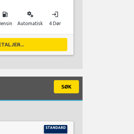
local_gas_station
miscellaneous_services
login
Bensin
Automatisk
4 Dør
ETALJER...
SØK
STANDARD