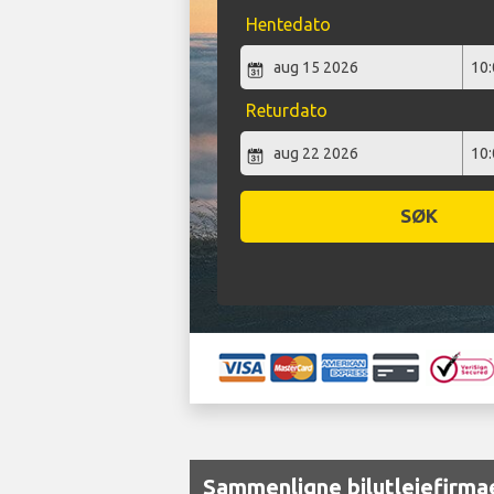
Hentedato
Returdato
SØK
Sammenligne bilutleiefirmae