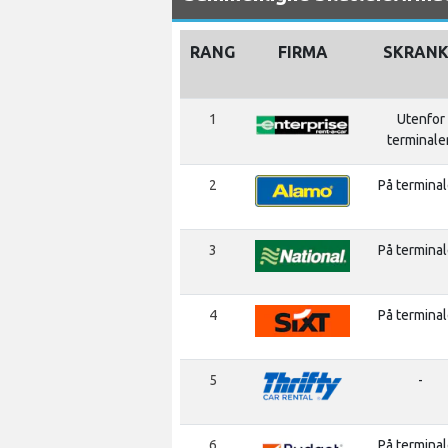
RANG
FIRMA
SKRANK
1
Utenfor
terminale
2
På termina
3
På termina
4
På termina
5
-
6
På termina