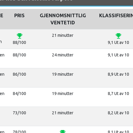
E
PRIS
GJENNOMSNITTLIG
KLASSIFISERI
VENTETID
emoji_events
emoji_events
21 minutter
n
88/100
9,1 Ut av 10
len
88/100
24 minutter
9,1 Ut av 10
len
86/100
19 minutter
8,9 Ut av 10
len
84/100
19 minutter
8,7 Ut av 10
73/100
21 minutter
8,2 Ut av 10
emoji_events
len
78/100
8,1 Ut av 10